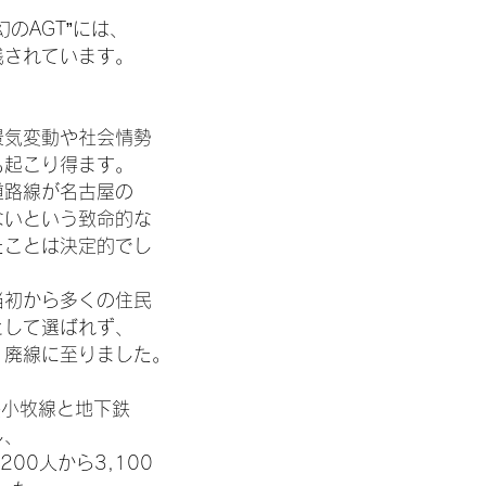
のAGT”には、
残されています。
景気変動や社会情勢
も起こり得ます。
道路線が名古屋の
ないという致命的な
たことは決定的でし
当初から多くの住民
として選ばれず、
く廃線に至りました。
鉄小牧線と地下鉄
し、
200人から3,100