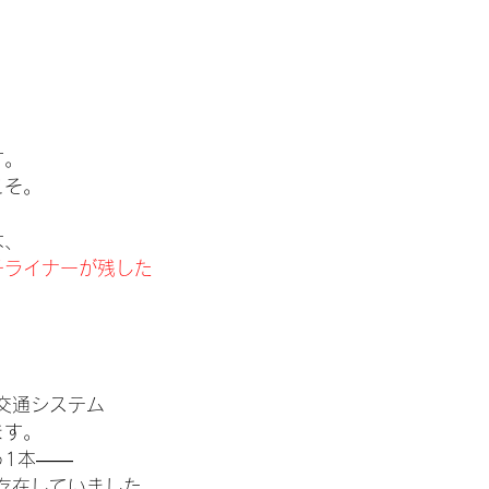
す。
こそ。
は、
チライナーが残した
交通システム
ます。
う1本――
が存在していました。