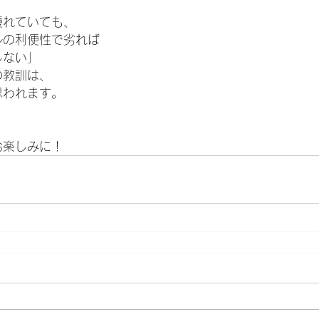
優れていても、
ルの利便性で劣れば
しない」
の教訓は、
思われます。
お楽しみに！