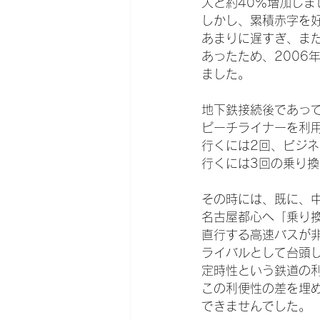
人と約40％増加しま
しかし、累積赤字を
あまりに遅すぎ、ま
あったため、2006
ました。
地下鉄接続後であっ
ピーチライナーを利
行くには2回、ビジ
行くには3回の乗り
その時には、既に、
名古屋都心へ「乗り
直行する高速バスが
ライバルとして台頭
定時性という鉄道の
この利便性の差を埋
できませんでした。