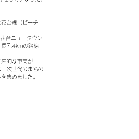
桃花台線（ピーチ
桃花台ニュータウン
長7.4kmの路線
未来的な車両が
は「次世代のまちの
待を集めました。