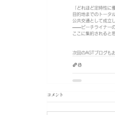
「どれほど定時性に
目的地までのトータ
公共交通として成立
——ピーチライナー
ここに集約されると
次回のAGTブログも
コメント