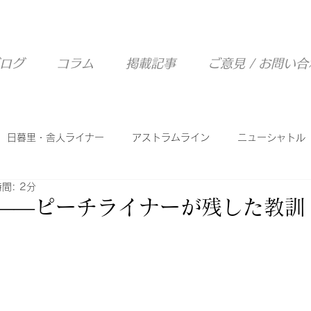
ログ
コラム
掲載記事
ご意見 / お問い
日暮里・舎人ライナー
アストラムライン
ニューシャトル
間: 2分
西武山口線
ピーチライナー
シーサイドライン
T――ピーチライナーが残した教訓