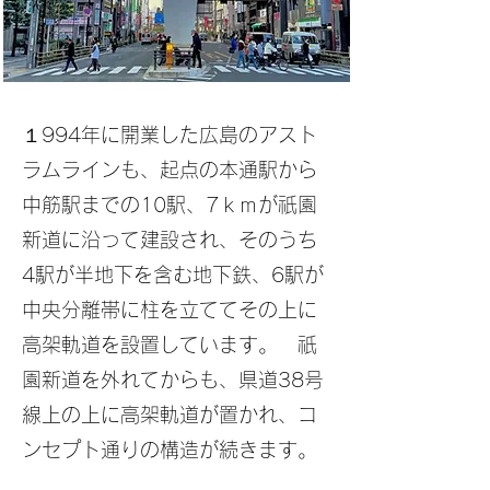
１994年に開業した広島のアスト
ラムラインも、起点の本通駅から
中筋駅までの10駅、7ｋｍが祇園
新道に沿って建設され、そのうち
4駅が半地下を含む地下鉄、6駅が
中央分離帯に柱を立ててその上に
高架軌道を設置しています。 祇
園新道を外れてからも、県道38号
線上の上に高架軌道が置かれ、コ
ンセプト通りの構造が続きます。