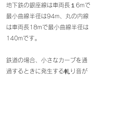
地下鉄の銀座線は車両長１6mで
最小曲線半径は94m、丸の内線
は車両長18mで最小曲線半径は
140mです。
鉄道の場合、小さなカーブを通
過するときに発生する軋り音が
酷く、沿線周辺に騒音問題を生
じさせますので、地下鉄以外で
このような小さなカーブが使わ
れることは、普通はありませ
ん。