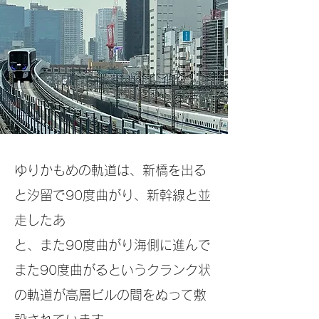
ゆりかもめの軌道は、新橋を出る
と汐留で90度
曲がり、新幹線と並
走したあ
と、また90度曲が
り海側に進んで
また90度曲がるというクランク
状
の軌道が
高層ビルの間をぬって敷