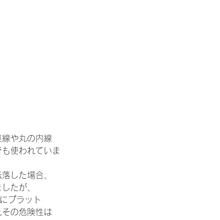
座線や丸の内線
でも使われていま
転落した場合、
ましたが、
的にプラット
れその危険性は