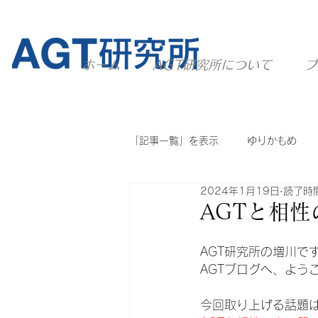
ホーム
AGT研究所について
ブ
「記事一覧」を表示
ゆりかもめ
2024年1月19日
読了時間
ニュートラム
ユーカリが丘線
AGTと相
AGT研究所の増川で
他のシステム
AGT全般
AGTブログへ、よう
今回取り上げる話題