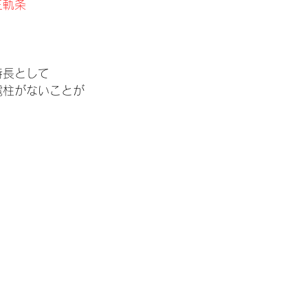
三軌条
特長として
電柱がないことが