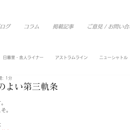
ログ
コラム
掲載記事
ご意見 / お問い
日暮里・舎人ライナー
アストラムライン
ニューシャトル
: 1分
西武山口線
ピーチライナー
シーサイドライン
性のよい第三軌条
す。
こそ。
は