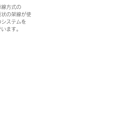
車線方式の
板状の架線が使
のシステムを
でいます。