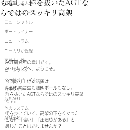
もなし。群を抜いたAGTな
日暮里・舎人ライナー
らではのスッキリ高架
アストラムライン
ニューシャトル
ポートライナー
ニュートラム
ユーカリが丘線
西武山口線
AGT研究所の増川です。
AGTブログへ、ようこそ。
ピーチライナー
シーサイドライン
今回取り上げる話題は
架線も防音壁も照明ポールもなし。
六甲ライナー
群を抜いたAGTならではのスッキリ高架
海外AGT
です。
他のシステム
街を歩いていて、高架の下をくぐった
AGT全般
ときに「暗い」「圧迫感がある」と
感じたことはありませんか？