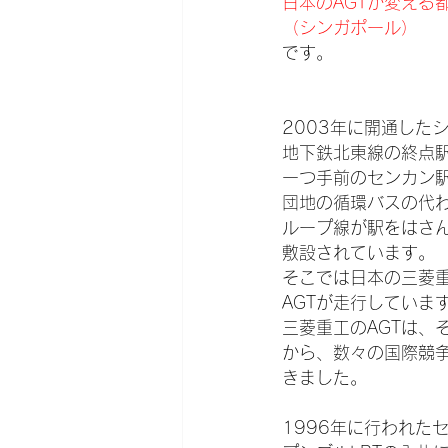
日本のAGTが変える
（シンガポール）
です。
2003年に開通した
地下鉄北東線の終点
一つ手前のセンカン
団地の循環バスの代わ
ループ線が駅をはさ
敷設されています。
そこでは日本の三菱
AGTが走行していま
三菱重工のAGTは、
から、数々の国際競
きました。
1996年に行われた