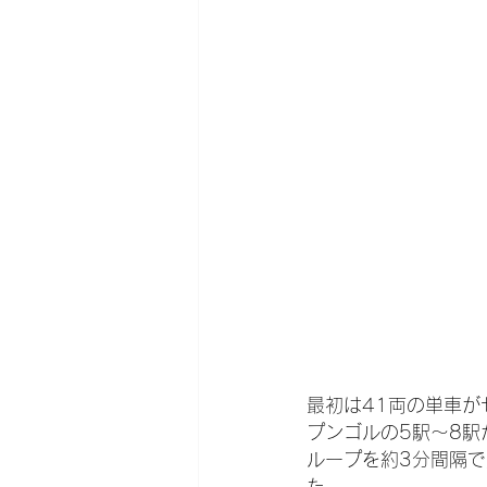
最初は41両の単車が
プンゴルの5駅～8駅
ループを約3分間隔
た。