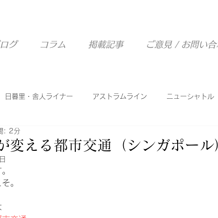
ログ
コラム
掲載記事
ご意見 / お問い
日暮里・舎人ライナー
アストラムライン
ニューシャトル
: 2分
西武山口線
ピーチライナー
シーサイドライン
Tが変える都市交通（シンガポール
1日
す。
こそ。
は