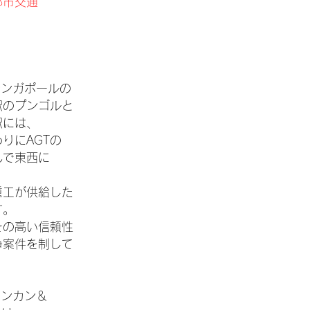
都市交通
シンガポールの
駅のプンゴルと
駅には、
りにAGTの
んで東西に
重工が供給した
す。
その高い信頼性
争案件を制して
センカン＆