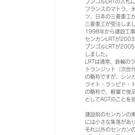
プンゴルLRTの入札
フランスのマトラ、
ツ、日本の三菱重工
三菱重工が受注しま
1998年から建設工
センカンLRTが200
プンゴルLRTが200
しました。
LRTは通常、鉄輪の
トランジット（次世
の略称ですが、シン
ライト・ラッピド・
の略称で、軽量で俊
としてAGTのことを
建設前のセンカンの
には小さな集落があ
それ以外のセンカン