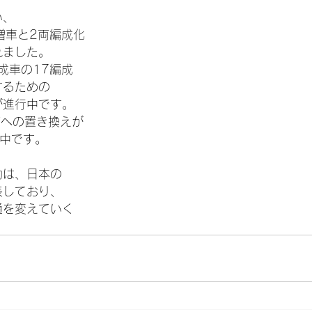
い、
の増車と2両編成化
れました。
成車の17編成
するための
が進行中です。　
両への置き換えが
作中です。
功は、日本の
表しており、
通を変えていく