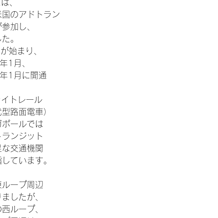
には、
米国のアドトラン
が参加し、
した。
事が始まり、
3年1月、
5年1月に開通
ライトレール
代型路面電車）
ガポールでは
トランジット
足な交通機関
指しています。
東ループ周辺
りましたが、
の西ループ、