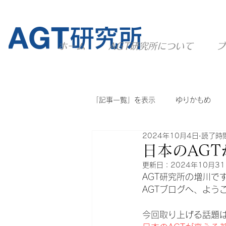
ホーム
AGT研究所について
ブ
「記事一覧」を表示
ゆりかもめ
2024年10月4日
読了時間
ニュートラム
ユーカリが丘線
日本のAG
更新日：
2024年10月3
AGT研究所の増川で
他のシステム
AGT全般
AGTブログへ、よう
今回取り上げる話題