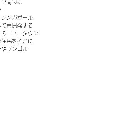
ープ周辺は
た。
、シンガポール
して再開発する
くのニュータウン
の住民をそこに
ンやプンゴル