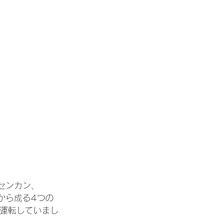
センカン、
から成る4つの
で運転していまし