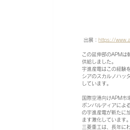
 出展：
https://www.a
この延伸部のAPMは
供給しました。
宇進産電はこの経験
シアのスカルノハッタ
しています。
国際空港向けAPM市
ボンバルディアによ
の宇進産電が新たに
ます激化しています
三菱重工は、長年に