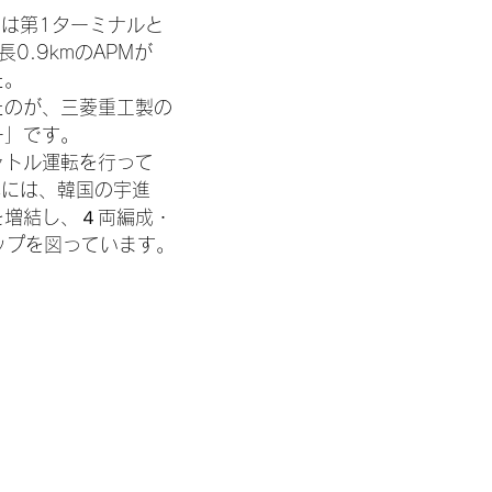
では第1ターミナルと
0.9kmのAPMが
た。
たのが、三菱重工製の
ー」です。
ャトル運転を行って
年には、韓国の宇進
を増結し、４両編成・
ップを図っています。