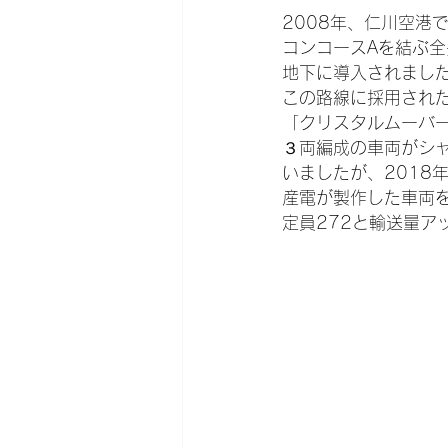
2008年、仁川空港
コンコースAを結ぶ全長
地下に導入されまし
この路線に採用され
「クリスタルムーバ
３両編成の車両がシ
いましたが、2018
産電が製作した車両
定員272と輸送量ア