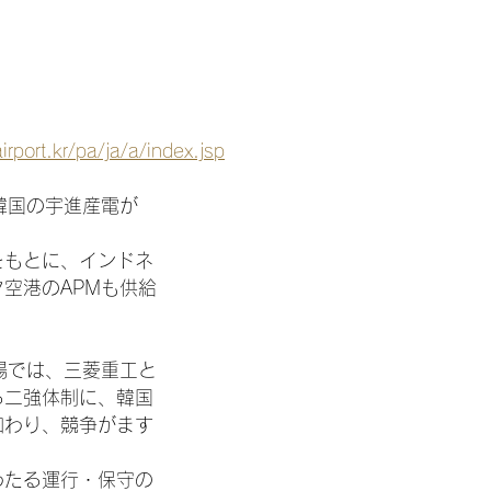
irport.kr/pa/ja/a/index.jsp
韓国の宇進産電が
をもとに、インドネ
空港のAPMも供給
場では、三菱重工と
る二強体制に、韓国
加わり、競争がます
。
わたる運行・保守の