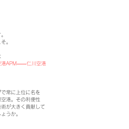
す。
こそ。
は
空港APM――仁川空港
グで常に上位に名を
際空港。その利便性
技術が大きく貢献して
しょうか。