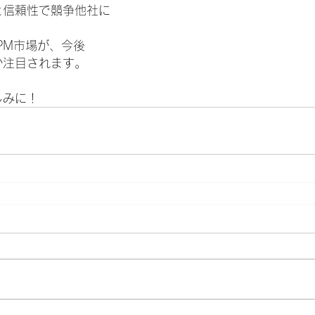
と信頼性で競争他社に
APM市場が、今後
か注目されます。
しみに！