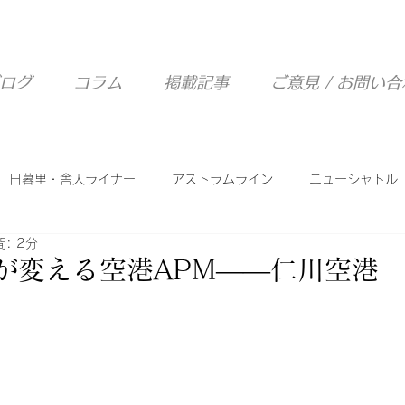
ログ
コラム
掲載記事
ご意見 / お問い
日暮里・舎人ライナー
アストラムライン
ニューシャトル
: 2分
西武山口線
ピーチライナー
シーサイドライン
Tが変える空港APM――仁川空港