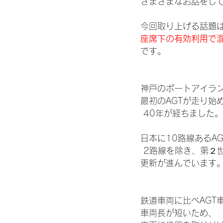
さまざまなお話をし
今回取り上げる話題
座席下の有効利用で
です。
神戸のポートアイラ
最初のAGTが走り始
 40年が経ちました。
日本に10路線あるA
 2路線を除き、第２
更新が進んでいます
鉄道車両に比べAGT
車両長が短いため、