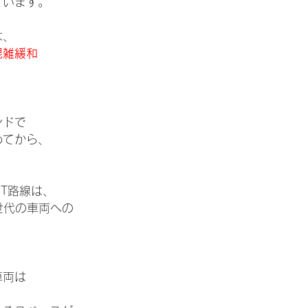
ています。
は、
混雑緩和
ンドで
めてから、
GT路線は、
世代の車両への
。
車両は