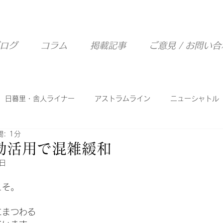
ログ
コラム
掲載記事
ご意見 / お問い
日暮里・舎人ライナー
アストラムライン
ニューシャトル
: 1分
西武山口線
ピーチライナー
シーサイドライン
効活用で混雑緩和
1日
こそ。
にまつわる