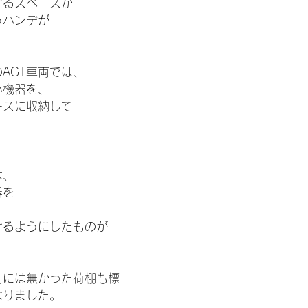
けるスペースが
うハンデが
AGT車両では、
い機器を、
ースに収納して
は、
器を
、
けるようにしたものが
。
両には無かった荷棚も標
なりました。