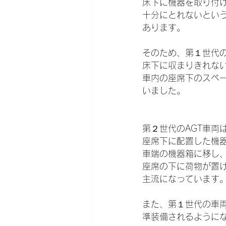
床下に機器を取り付
十分にとれないとい
あります。
そのため、第１世代の
床下に収まりきれな
車内の座席下のスペ
いました。
第２世代のAGT車両
座席下に配置した機
車端の機器箱に移し
座席の下に荷物が置
主流になっています
また、第１世代の車
準装備されるように