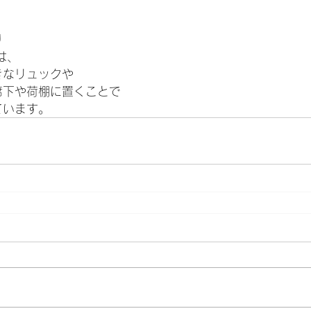
り
は、
きなリュックや
席下や荷棚に置くことで
ています。