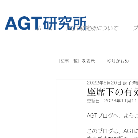
ホーム
AGT研究所について
ブ
「記事一覧」を表示
ゆりかもめ
2022年5月20日
読了時間
ニュートラム
ユーカリが丘線
座席下の有
更新日：
2023年11月1
他のシステム
AGT全般
AGTブログへ、よう
このブログは、AGT