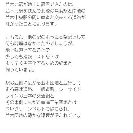
並木北駅が地上に設置できたのは、
並木北駅を挟んで北隣の鳥浜駅と南隣の
並木中央駅の間に軌道と交差する道路が
なかったことによります。
もちろん、他の駅のように高架駅として
何ら問題はなかったのでしょうが、
地上軌道とすることで
少しでも建設コストを下げ、
より早く黒字化するための施策と
伺っています。
駅の西側に広がる並木団地と並行して
走る高速道路、一般道路、シーサイド
ラインの三本の交通網と
その東側に広がる幸浦工業団地とは
厚いグリーンベルトで隔てられ、
並木団地の静かな環境が保たれていま
す。