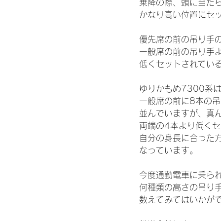
乗降の際、頭に当た
かなり高い位置にセ
優先席の前の吊り手
一般席の前の吊り手
低くセットされてい
ゆりかもめ7300系
一般席の前に8本の
並んでいますが、真
両端の4本より低く
自分の身長に合った
なっています。
今度通勤電車に乗ら
何種類の高さの吊り
数えてみてはいかが