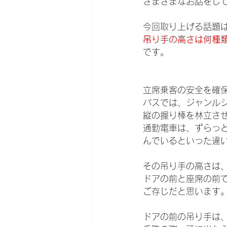
さまざまなお話をし
今回取り上げる話題
吊り手の高さは何種
です。
立席乗客の安全を確
バスでは、ジャンル
縦の握り棒を林立さ
通勤電車は、ずらっ
んでいるといった違
その吊り手の高さは
ドアの前と座席の前
ご存じだと思います
ドアの前の吊り手は