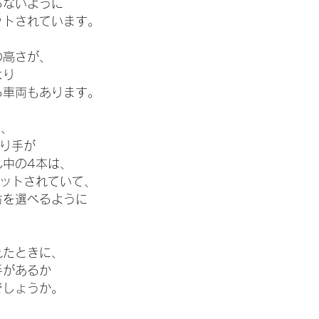
らないように
ットされています。
の高さが、
より
る車両もあります。
は、
吊り手が
ん中の4本は、
セットされていて、
方を選べるように
れたときに、
手があるか
でしょうか。