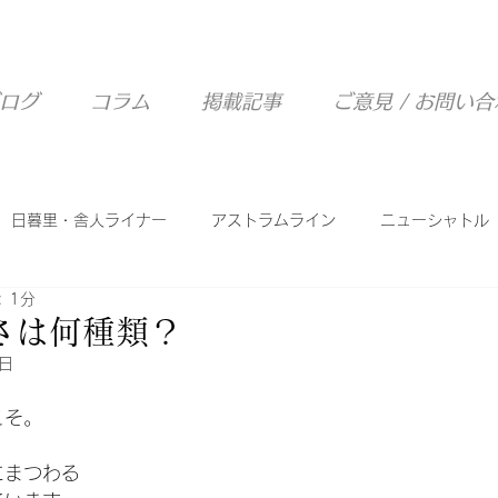
ログ
コラム
掲載記事
ご意見 / お問い
日暮里・舎人ライナー
アストラムライン
ニューシャトル
 1分
西武山口線
ピーチライナー
シーサイドライン
さは何種類？
1日
こそ。
にまつわる