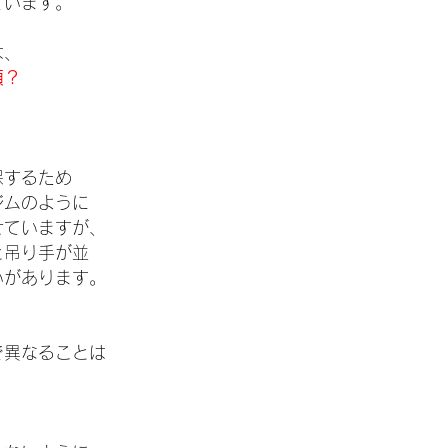
ています。
は、
類？
保するため
ジムのように
せていますが、
と吊り手が並
いがあります。
、
で異なることは
。
、