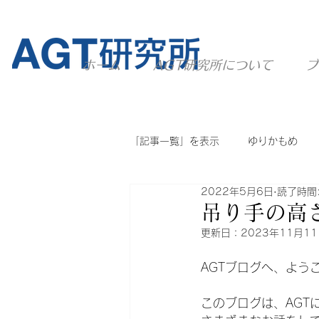
ホーム
AGT研究所について
ブ
「記事一覧」を表示
ゆりかもめ
2022年5月6日
読了時間:
ニュートラム
ユーカリが丘線
吊り手の高
更新日：
2023年11月1
他のシステム
AGT全般
AGTブログへ、よう
このブログは、AGT