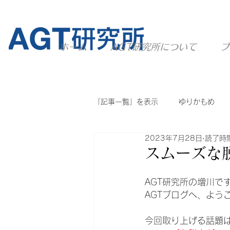
ホーム
AGT研究所について
ブ
「記事一覧」を表示
ゆりかもめ
2023年7月28日
読了時間
ニュートラム
ユーカリが丘線
スムーズな
AGT研究所の増川で
他のシステム
AGT全般
AGTブログへ、よう
今回取り上げる話題