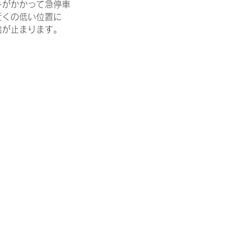
キがかかって急停車
近くの低い位置に
給が止まります。