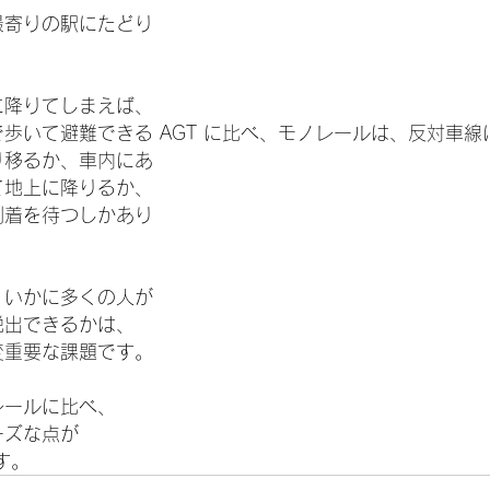
最寄りの駅にたどり
。
に降りてしまえば、
歩いて避難できる AGT に比べ、モノレールは、反対車線
り移るか、車内にあ
て地上に降りるか、
到着を待つしかあり
、いかに多くの人が
脱出できるかは、
変重要な課題です。
レールに比べ、
ーズな点が
す。