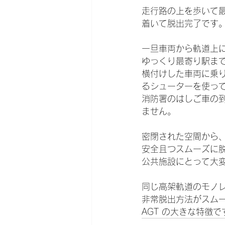
走行路の上を歩いて
着いて脱出完了です
一旦車両から軌道上
ゆっくり最寄り駅まで
横付けした車両に乗
るシューターを使っ
消防署のはしご車の
ません。
密閉された空間から
安全且つスムーズに
公共施設にとって大
同じ高架軌道のモノ
非常脱出方法がスム
AGT の大きな特徴で