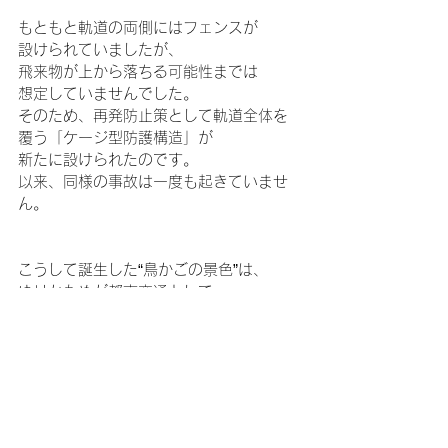
もともと軌道の両側にはフェンスが
設けられていましたが、
飛来物が上から落ちる可能性までは
想定していませんでした。
そのため、再発防止策として軌道全体を
覆う「ケージ型防護構造」が
新たに設けられたのです。
以来、同様の事故は一度も起きていませ
ん。
こうして誕生した“鳥かごの景色”は、
ゆりかもめが都市交通として
「安全を最優先に設計されている」
ことを物語っています。
橋の上で見上げる鉄の格子は、
単なる囲いではなく、
運行事業者の乗客を守る強い意志の