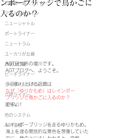
ンボーブリッジで鳥かごに
日暮里・舎人ライナー
入るのか？
アストラムライン
ニューシャトル
ポートライナー
ニュートラム
ユーカリが丘線
AGT研究所の増川です。
西武山口線
AGTブログへ、ようこそ。
ピーチライナー
今回取り上げる話題は
シーサイドライン
なぜ「ゆりかもめ」はレインボー
六甲ライナー
ブリッジで鳥かごに入るのか？
です。
海外AGT
他のシステム
レインボーブリッジを走るゆりかもめ。
AGT全般
海上を渡る開放的な景色を想像していた