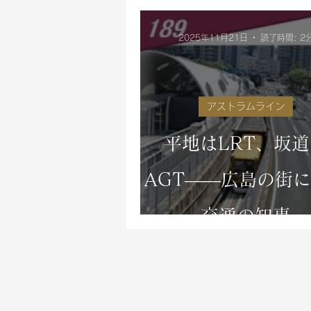
ニュートラム
ユーカリが丘線
2025年11月21日
読了時間: 2
他のシステム
AGT全般
アストラムライン
平地はLRT、坂
AGT――広島の街
交通の知恵