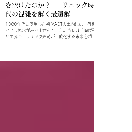
13 時間前
読了時間: 2分
AGT全般
なぜ最新のAGTは「座席の下」
を空けたのか？ ― リュック時
代の混雑を解く最適解
1980年代に誕生した初代AGTの車内には「荷棚」
という概念がありませんでした。当時は手提げ鞄
が主流で、リュック通勤が一般化する未来を想定
していなかったからです。しかし現代、リュック
の普及は車体の小さなAGTにとって深刻な混雑を
もたらす死活問題となりました。 この課題に対
し、最新の第2世代車両（ゆりかもめ7300系やニ
ューシャトル2000系等）が導き出した「最適解」
は空間の再定義です。かつて機器類で埋まってい
た座席下を、機器の移設により「荷物置き場」と
して開放。さらに車体断面を拡大し、全長にわた
る荷棚を確保しました。この「上と下」の同時攻
略が、リュックやスポーツバッグによる混雑を劇
的に緩和しています。 これは単なる設備の追加で